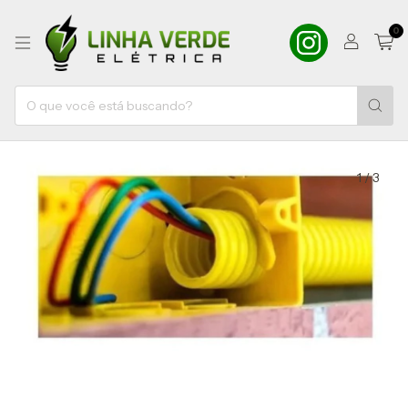
0
1
/
3