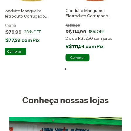
Conduíte Mangueira
Conduíte Mangueira
Eletroduto Corrugado
Eletroduto Corrugado
Reforçado Laranja 32mm / 1
Amarelo 3/4 - 50mts Tigre
R$139,99
R$99,99
Polegada 25 Metros - Tigre
R$114,99
R$79,99
18
% OFF
20
% OFF
2
x
de
R$57,50
sem juros
R$77,59
com
Pix
R$111,54
com
Pix
Conheça nossas lojas