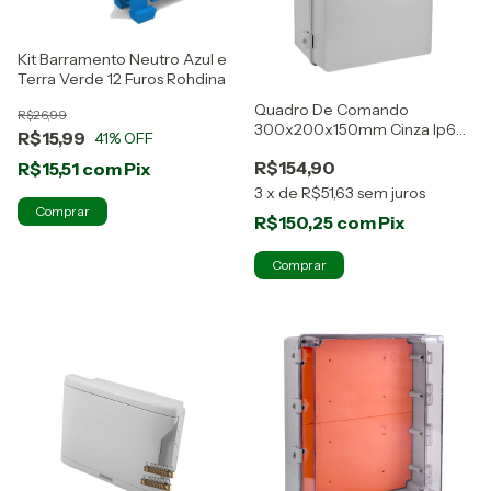
Kit Barramento Neutro Azul e
Terra Verde 12 Furos Rohdina
Quadro De Comando
R$26,99
300x200x150mm Cinza Ip68
R$15,99
41
% OFF
- Rohdina 888255
R$154,90
R$15,51
com
Pix
3
x
de
R$51,63
sem juros
R$150,25
com
Pix