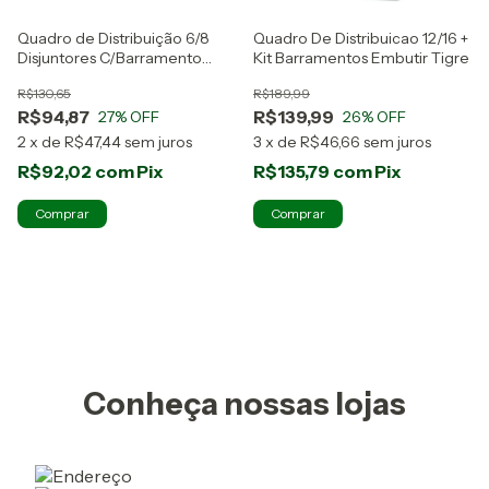
Quadro de Distribuição 6/8
Quadro De Distribuicao 12/16 +
Disjuntores C/Barramento
Kit Barramentos Embutir Tigre
Tigre
R$130,65
R$189,99
R$94,87
R$139,99
27
% OFF
26
% OFF
2
x
de
R$47,44
sem juros
3
x
de
R$46,66
sem juros
R$92,02
com
Pix
R$135,79
com
Pix
Conheça nossas lojas