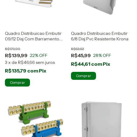
Quadro Distribuicao Embutir
Quadro Distribuicao Embutir
09/12 Disj Com Barramento
6/8 Disj Pvc Resistente Krona
Krona
R$179,99
R$63,63
R$139,99
R$45,99
22
% OFF
28
% OFF
3
x
de
R$46,66
sem juros
R$44,61
com
Pix
R$135,79
com
Pix