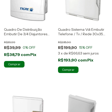
Quadro De Distribuição
Quadro Sistema Vdi Embutir
Embutir De 3/4 Disjuntores
Telefone / Tv / Rede 30x35
Tigre
Krona
R$39,99
R$235,90
R$39,99
R$199,90
0
% OFF
15
% OFF
3
x
de
R$66,63
sem juros
R$38,79
com
Pix
R$193,90
com
Pix