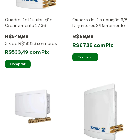
Quadro De Distribuição
Quadro de Distribuição 6/8
C/barramento 27 36
Disjuntores S/Barramento
Disjuntores Tigre
Tigre
R$549,99
R$69,99
3
x
de
R$183,33
sem juros
R$67,89
com
Pix
R$533,49
com
Pix