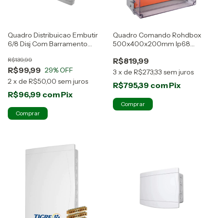
Quadro Distribuicao Embutir
Quadro Comando Rohdbox
6/8 Disj Com Barramento
500x400x200mm Ip68
Krona
Completa - Rohdina
R$139,99
R$819,99
R$99,99
29
% OFF
3
x
de
R$273,33
sem juros
2
x
de
R$50,00
sem juros
R$795,39
com
Pix
R$96,99
com
Pix