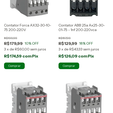
Contator Forca AX32-30-10-
Contator ABB 25a Ax25-30-
75 200-220V
01-75 - 1nf 200-220vca
R$199,99
R$157,99
R$179,99
R$129,99
10
% OFF
18
% OFF
3
x
de
R$60,00
sem juros
3
x
de
R$43,33
sem juros
R$174,59
com
Pix
R$126,09
com
Pix