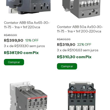
Contator ABB 65a Ax65-30-
Contator ABB 50a Ax50-30-
11-75 - 1na + 1nf 220vca
11-75 - 1na + 1nf 200-220vca
R$459,99
R$409,99
R$399,90
13
% OFF
R$319,90
22
% OFF
3
x
de
R$133,30
sem juros
3
x
de
R$106,63
sem juros
R$387,90
com
Pix
R$310,30
com
Pix