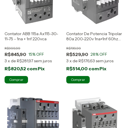
Contator ABB 115a Ax115-30-
Contator De Potencia Tripolar
11-75 - 1na + 1nf 220vca
80a 200-220v 1na+1nf 60hz
Abb
R$999,99
R$739,99
R$845,90
R$529,90
15
% OFF
28
% OFF
3
x
de
R$281,97
sem juros
3
x
de
R$176,63
sem juros
R$820,52
com
Pix
R$514,00
com
Pix