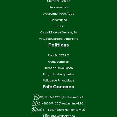
Material Elétrico
Ferramentas
Aquecimento de Água
Construção
Tintas
Casa, Móveis e Decoração
Arte, Papelaria e Armarinho
Políticas
Padrão CEMIG
Como comprar
Trocas e Devoluções
Perguntas Frequentes
Política de Privacidade
Fale Conosco
(31) 3665-5995 (E-Commerce)
(31) 3622-7426 (Vespasiano-MG)
(31) 3411-3154 (Belo Horizonte MG)
@linhaverdeeletrica