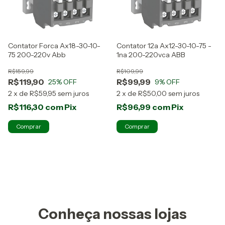
Contator Forca Ax18-30-10-
Contator 12a Ax12-30-10-75 -
75 200-220v Abb
1na 200-220vca ABB
R$159,99
R$109,99
R$119,90
R$99,99
25
% OFF
9
% OFF
2
x
de
R$59,95
sem juros
2
x
de
R$50,00
sem juros
R$116,30
com
Pix
R$96,99
com
Pix
Conheça nossas lojas