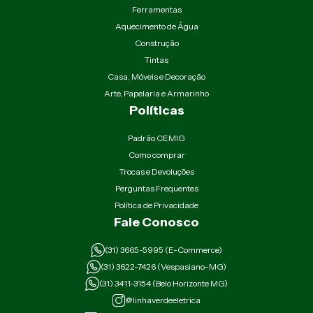
Ferramentas
Aquecimento de Água
Construção
Tintas
Casa, Móveis e Decoração
Arte, Papelaria e Armarinho
Políticas
Padrão CEMIG
Como comprar
Trocas e Devoluções
Perguntas Frequentes
Política de Privacidade
Fale Conosco
(31) 3665-5995 (E-Commerce)
(31) 3622-7426 (Vespasiano-MG)
(31) 3411-3154 (Belo Horizonte MG)
@linhaverdeeletrica