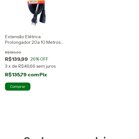
Extensão Elétrica
Prolongador 20a 10 Metros
Megatron 3 Pinos Preto
R$189,99
R$139,99
26
% OFF
3
x
de
R$46,66
sem juros
R$135,79
com
Pix