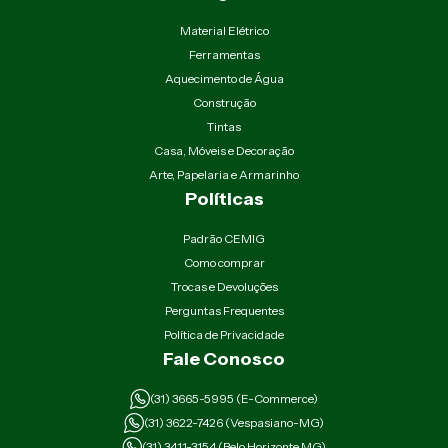
Material Elétrico
Ferramentas
Aquecimento de Água
Construção
Tintas
Casa, Móveis e Decoração
Arte, Papelaria e Armarinho
Políticas
Padrão CEMIG
Como comprar
Trocas e Devoluções
Perguntas Frequentes
Política de Privacidade
Fale Conosco
(31) 3665-5995 (E-Commerce)
(31) 3622-7426 (Vespasiano-MG)
(31) 3411-3154 (Belo Horizonte MG)