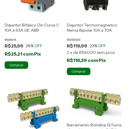
Disjuntor Bifásico Din Curva C
Disjuntor Termomagnetico
10A a 63A GE ABB
Nema Bipolar 10A a 70A
R$36,14
R$155,53
R$25,99
R$119,99
28
% OFF
23
% OFF
2
x
de
R$60,00
sem juros
R$25,21
com
Pix
R$116,39
com
Pix
Comprar
Comprar
Barramento Rohdina 12 Furos