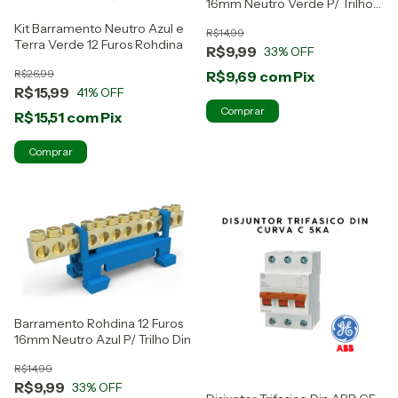
16mm Neutro Verde P/ Trilho
Din
Kit Barramento Neutro Azul e
R$14,99
Terra Verde 12 Furos Rohdina
R$9,99
33
% OFF
R$26,99
R$9,69
com
Pix
R$15,99
41
% OFF
R$15,51
com
Pix
Barramento Rohdina 12 Furos
16mm Neutro Azul P/ Trilho Din
R$14,99
R$9,99
33
% OFF