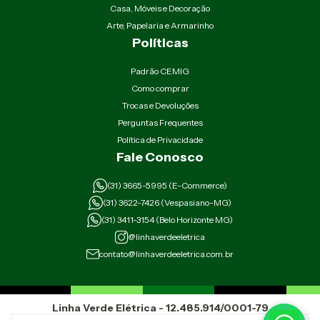
Casa, Móveis e Decoração
Arte, Papelaria e Armarinho
Políticas
Padrão CEMIG
Como comprar
Trocas e Devoluções
Perguntas Frequentes
Política de Privacidade
Fale Conosco
(31) 3665-5995 (E-Commerce)
(31) 3622-7426 (Vespasiano-MG)
(31) 3411-3154 (Belo Horizonte MG)
@linhaverdeeletrica
contato@linhaverdeeletrica.com.br
Linha Verde Elétrica - 12.485.914/0001-79
Rua Padre Eustáquio 2926 Belo Horizonte Minas Gerais