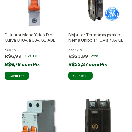
Disjuntor Monofásico Din
Disjuntor Termomagnetico
Curva C 10A a 63A GE ABB
Nema Unipolar 10A a 70A GE
ABB
R$9,46
R$32,08
R$6,99
R$23,99
26
% OFF
25
% OFF
R$6,78
com
Pix
R$23,27
com
Pix
Comprar
Comprar