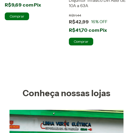
Disjuntor Trifasico Din ABB GE
R$9,69
com
Pix
10A a 63A
R$51,44
R$42,99
16
% OFF
R$41,70
com
Pix
Comprar
Conheça nossas lojas