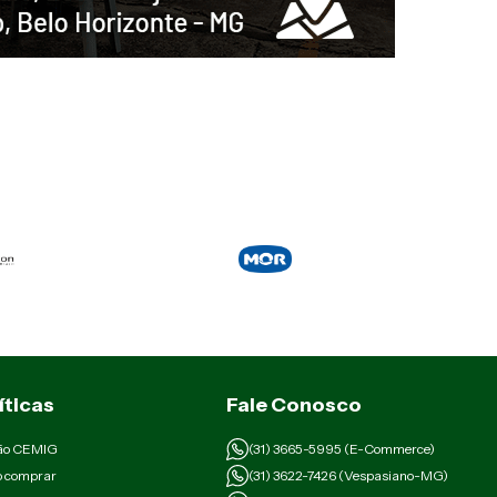
íticas
Fale Conosco
ão CEMIG
(31) 3665-5995 (E-Commerce)
 comprar
(31) 3622-7426 (Vespasiano-MG)