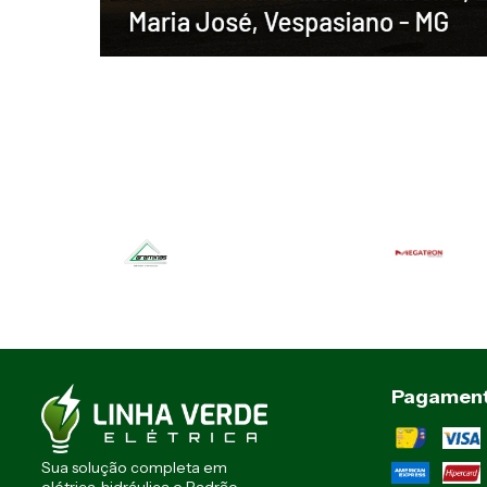
Pagamen
Sua solução completa em
elétrica, hidráulica e Padrão