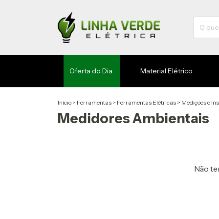
Oferta do Dia
Material Elétrico
Início
>
Ferramentas
>
Ferramentas Elétricas
>
Medições e In
Medidores Ambientais
Não tem