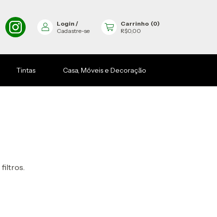
Login
/
Carrinho
(
0
)
Cadastre-se
R$0,00
Tintas
Casa, Móveis e Decoração
filtros.