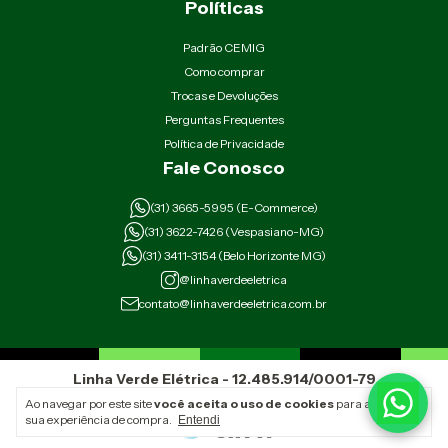
Políticas
Padrão CEMIG
Como comprar
Trocas e Devoluções
Perguntas Frequentes
Política de Privacidade
Fale Conosco
(31) 3665-5995 (E-Commerce)
(31) 3622-7426 (Vespasiano-MG)
(31) 3411-3154 (Belo Horizonte MG)
@linhaverdeeletrica
contato@linhaverdeeletrica.com.br
Linha Verde Elétrica - 12.485.914/0001-79
Rua Padre Eustáquio 2926 Belo Horizonte Minas Gerais
Ao navegar por este site
você aceita o uso de cookies
para agilizar a
Av. Sebastião Antônio Ribeiro 268 Vespasiano Minas Gerais
sua experiência de compra.
Entendi