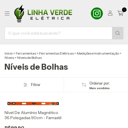
0
Início
>
Ferramentas
>
Ferramentas Elétricas
>
Medições e Instrumentação
>
Níveis
>
Níveis de Bolhas
Níveis de Bolhas
Ordenar por:
Filtrar
Mais vendidos
Nível De Alumínio Magnético
36 Polegadas 90cm - Famastil
R$99,90