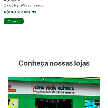
2
x
de
R$49,95
sem juros
R$96,90
com
Pix
Conheça nossas lojas