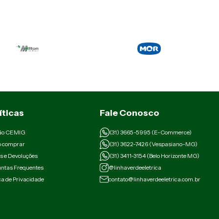
íticas
Fale Conosco
ão CEMIG
(31) 3665-5995 (E-Commerce)
 comprar
(31) 3622-7426 (Vespasiano-MG)
s e Devoluções
(31) 3411-3154 (Belo Horizonte MG)
ntas Frequentes
@linhaverdeeletrica
ica de Privacidade
contato@linhaverdeeletrica.com.br