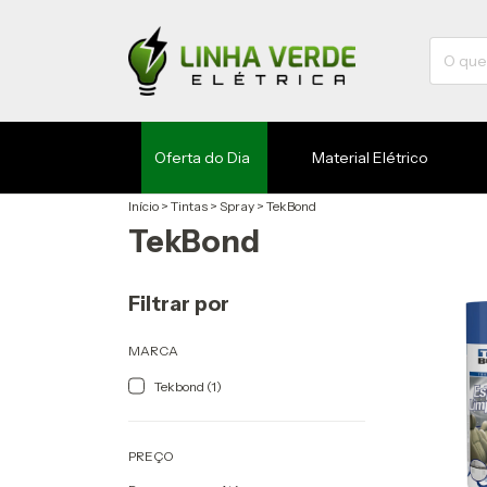
Oferta do Dia
Material Elétrico
Início
>
Tintas
>
Spray
>
TekBond
TekBond
Filtrar por
MARCA
Tekbond (1)
PREÇO