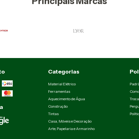
Principais Marcas
to
Categorias
Pol
Material Elétrico
Padr
Ferramentas
Como
Aquecimento de Água
Troca
a
Construção
Pergu
Tintas
Polít
Casa, Móveis e Decoração
Arte, Papelaria e Armarinho