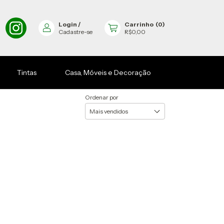
Login
/
Carrinho
(
0
)
Cadastre-se
R$0,00
Tintas
Casa, Móveis e Decoração
Ordenar por