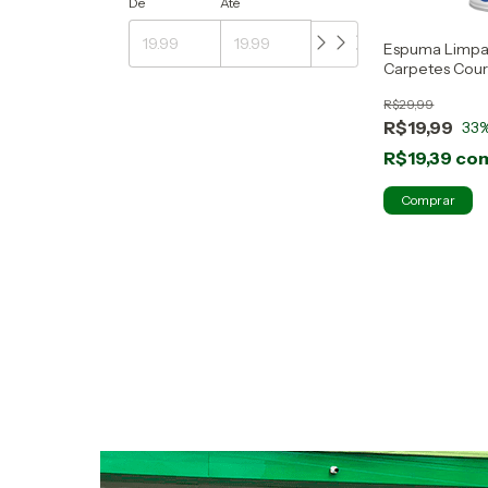
De
Até
Espuma Limpa
Carpetes Cou
Tekbond
R$29,99
R$19,99
33
R$19,39
co