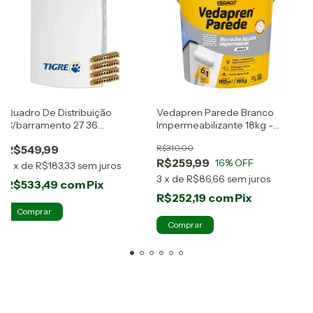
M
Quadro De Distribuição
Vedapren Parede Branco
C
R
C/barramento 27 36
Impermeabilizante 18kg -
Disjuntores Tigre
Vedacit
R$549,99
R$310,00
3
R$259,99
16
% OFF
3
x
de
R$183,33
sem juros
3
x
de
R$86,66
sem juros
R$533,49
com
Pix
R$252,19
com
Pix