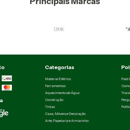
Principais Marcas
to
Categorias
Pol
Material Elétrico
Padr
Ferramentas
Como
Aquecimento de Água
Troca
a
Construção
Pergu
Tintas
Polít
Casa, Móveis e Decoração
Arte, Papelaria e Armarinho