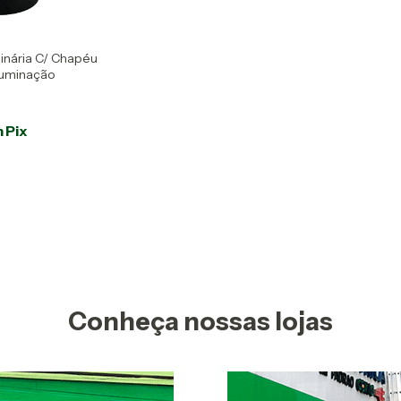
nária C/ Chapéu
Iluminação
m
Pix
Conheça nossas lojas