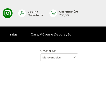
Login
/
Carrinho
(
0
)
Cadastre-se
R$0,00
Tintas
Casa, Móveis e Decoração
Ordenar por