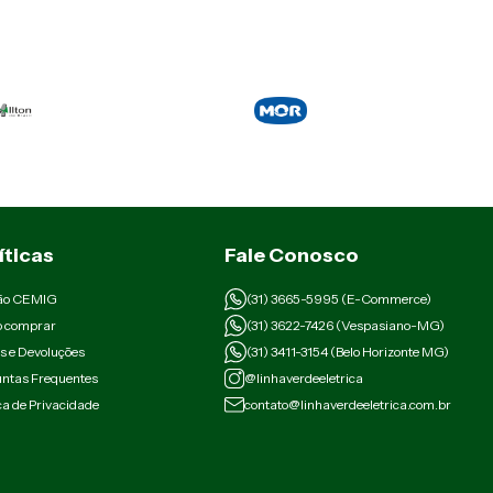
íticas
Fale Conosco
ão CEMIG
(31) 3665-5995 (E-Commerce)
 comprar
(31) 3622-7426 (Vespasiano-MG)
s e Devoluções
(31) 3411-3154 (Belo Horizonte MG)
ntas Frequentes
@linhaverdeeletrica
ica de Privacidade
contato@linhaverdeeletrica.com.br