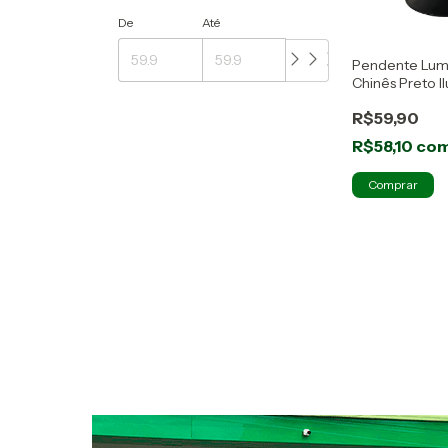
De
Até
Pendente Lumi
Chinês Preto 
R$59,90
R$58,10
co