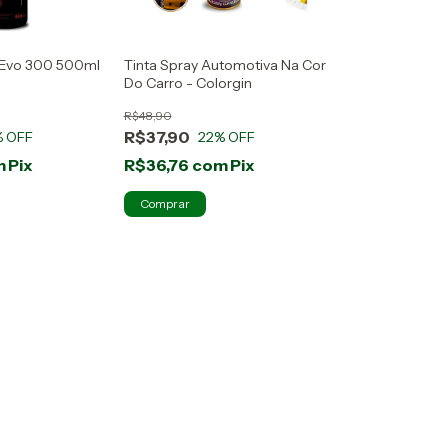
o Evo 300 500ml
Tinta Spray Automotiva Na Cor
Do Carro - Colorgin
R$48,90
R$37,90
% OFF
22
% OFF
m
Pix
R$36,76
com
Pix