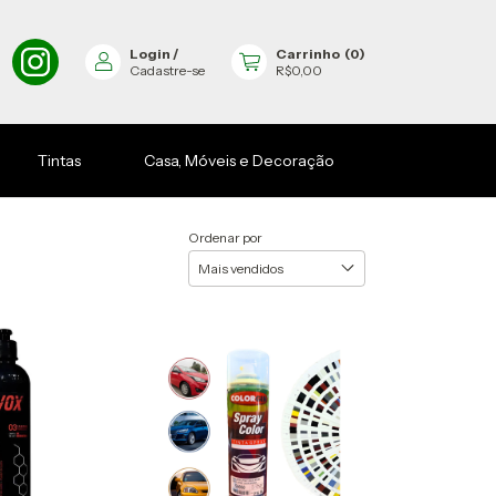
Login
/
Carrinho
(
0
)
Cadastre-se
R$0,00
Tintas
Casa, Móveis e Decoração
Ordenar por