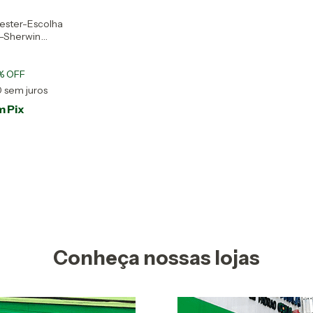
iester-Escolha
l-Sherwin
% OFF
0
sem juros
m
Pix
Conheça nossas lojas