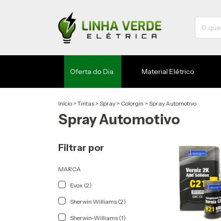
Oferta do Dia
Material Elétrico
Início
>
Tintas
>
Spray
>
Colorgin
>
Spray Automotivo
Spray Automotivo
Filtrar por
MARCA
Evox (2)
Sherwin Williams (2)
Sherwin-Williams (1)