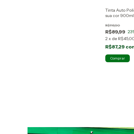
Tinta Auto Pol
sua cor 900m
Williams
R$116,90
R$89,99
23
2
x
de
R$45,0
R$87,29
co