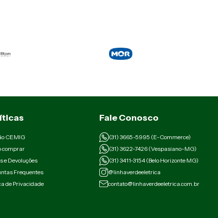
íticas
Fale Conosco
ão CEMIG
(31) 3665-5995 (E-Commerce)
 comprar
(31) 3622-7426 (Vespasiano-MG)
s e Devoluções
(31) 3411-3154 (Belo Horizonte MG)
ntas Frequentes
@linhaverdeeletrica
ica de Privacidade
contato@linhaverdeeletrica.com.br