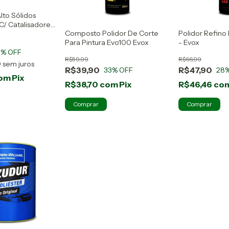
Alto Sólidos
 C/ Catalisadores
Composto Polidor De Corte
Polidor Refin
Para Pintura Evo100 Evox
- Evox
3
% OFF
R$59,99
R$66,99
0
sem juros
R$39,90
R$47,90
33
% OFF
28
om
Pix
R$38,70
com
Pix
R$46,46
co