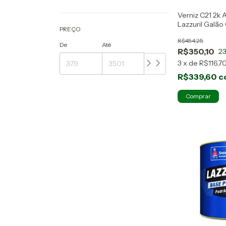
Verniz C21 2k 
Lazzuril Galão
PREÇO
H21
R$454,25
De
Até
R$350,10
2
3
x
de
R$116,7
R$339,60
c