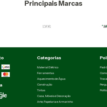
Principais Marcas
to
Categorias
Pol
Material Elétrico
Padr
Ferramentas
Como
Aquecimento de Água
Troca
a
Construção
Pergu
Tintas
Polít
Casa, Móveis e Decoração
Arte, Papelaria e Armarinho