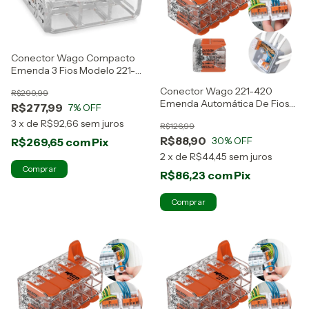
Conector Wago Compacto
Emenda 3 Fios Modelo 221-
413 100 Pcs
Conector Wago 221-420
R$299,99
Emenda Automática De Fios
R$277,99
7
% OFF
Kit 10 Peças
3
x
de
R$92,66
sem juros
R$126,99
R$88,90
30
% OFF
R$269,65
com
Pix
2
x
de
R$44,45
sem juros
R$86,23
com
Pix