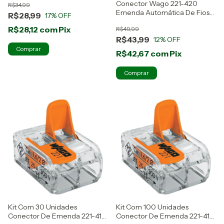
Conector Wago 221-420
R$34,99
Emenda Automática De Fios
R$28,99
17
% OFF
Kit 5 Peças
R$28,12
com
Pix
R$49,99
R$43,99
12
% OFF
R$42,67
com
Pix
Kit Com 30 Unidades
Kit Com 100 Unidades
Conector De Emenda 221-412
Conector De Emenda 221-412