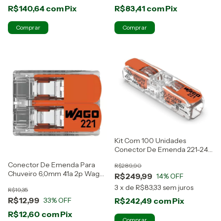
R$140,64
com
Pix
R$83,41
com
Pix
Kit Com 100 Unidades
Conector De Emenda 221-2411
Wago
Conector De Emenda Para
R$289,90
Chuveiro 6,0mm 41a 2p Wago
R$249,99
14
% OFF
3 Peças 221-612
3
x
de
R$83,33
sem juros
R$19,35
R$12,99
33
% OFF
R$242,49
com
Pix
R$12,60
com
Pix