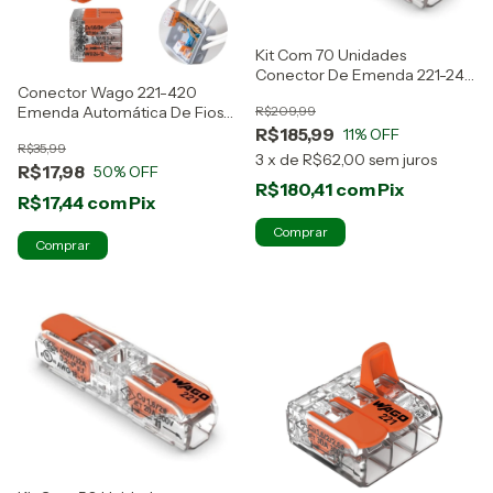
Kit Com 70 Unidades
Conector De Emenda 221-2411
Conector Wago 221-420
Wago
Emenda Automática De Fios
R$209,99
Kit 2 Peças
R$185,99
11
% OFF
R$35,99
3
x
de
R$62,00
sem juros
R$17,98
50
% OFF
R$180,41
com
Pix
R$17,44
com
Pix