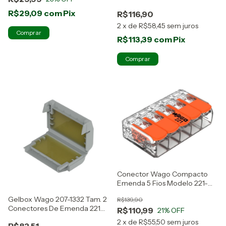
R$29,09
com
Pix
R$116,90
2
x
de
R$58,45
sem juros
R$113,39
com
Pix
Conector Wago Compacto
Emenda 5 Fios Modelo 221-
415 25 Peças
Gelbox Wago 207-1332 Tam. 2
R$139,90
Conectores De Emenda 221
R$110,99
21
% OFF
4mm²
2
x
de
R$55,50
sem juros
R$82,51