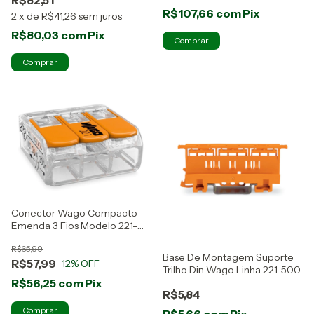
R$107,66
com
Pix
2
x
de
R$41,26
sem juros
R$80,03
com
Pix
Conector Wago Compacto
Emenda 3 Fios Modelo 221-
413 20 Peças
R$65,99
Base De Montagem Suporte
R$57,99
12
% OFF
Trilho Din Wago Linha 221-500
R$56,25
com
Pix
R$5,84
R$5,66
com
Pix