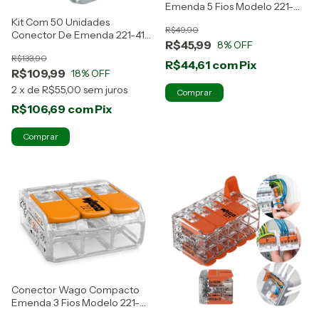
Emenda 5 Fios Modelo 221-
415 10 Peças
Kit Com 50 Unidades
R$49,90
Conector De Emenda 221-412
R$45,99
8
% OFF
Wago
R$133,90
R$44,61
com
Pix
R$109,99
18
% OFF
2
x
de
R$55,00
sem juros
R$106,69
com
Pix
Conector Wago Compacto
Emenda 3 Fios Modelo 221-
413 10 Peças