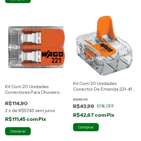
Kit Com 20 Unidades
Kit Com 20 Unidades
Conector De Emenda 221-412
Conectores Para Chuveiro
Wago
221-612 Wago
R$48,99
R$114,90
R$43,99
10
% OFF
2
x
de
R$57,45
sem juros
R$42,67
com
Pix
R$111,45
com
Pix