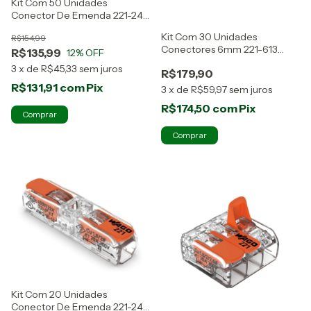
Kit Com 50 Unidades
Conector De Emenda 221-2411
Wago
Kit Com 30 Unidades
R$154,99
Conectores 6mm 221-613
R$135,99
12
% OFF
Wago
3
x
de
R$45,33
sem juros
R$179,90
R$131,91
com
Pix
3
x
de
R$59,97
sem juros
R$174,50
com
Pix
Kit Com 20 Unidades
Conector De Emenda 221-2411