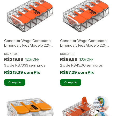
Conector Wago Compacto
Conector Wago Compacto
Emenda 5 Fios Modelo 221-
Emenda 5 Fios Modelo 221-
415 50 Peças
415 20 Peças
R$249,00
R$103,99
R$219,99
R$89,99
12
% OFF
13
% OFF
3
x
de
R$73,33
sem juros
2
x
de
R$45,00
sem juros
R$213,39
com
Pix
R$87,29
com
Pix