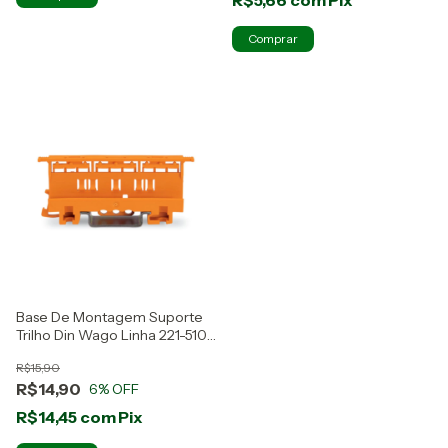
Base De Montagem Suporte
Trilho Din Wago Linha 221-510
6mm
R$15,90
R$14,90
6
% OFF
R$14,45
com
Pix