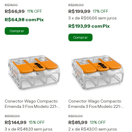
Wago
Wago
R$74,90
R$239,99
R$66,99
R$199,99
11
% OFF
17
% OFF
3
x
de
R$66,66
sem juros
R$64,98
com
Pix
R$193,99
com
Pix
Conector Wago Compacto
Conector Wago Compacto
Emenda 3 Fios Modelo 221-
Emenda 3 Fios Modelo 221-
413 50 Peças
413 30 Peças
R$169,99
R$99,00
R$144,99
R$85,99
15
% OFF
13
% OFF
3
x
de
R$48,33
sem juros
2
x
de
R$43,00
sem juros