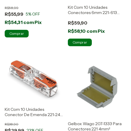
Wago
Kit Com 10 Unidades
R$58,99
Conectores 6mm 221-613
R$55,99
5
% OFF
Wago
R$54,31
com
Pix
R$59,90
R$58,10
com
Pix
Kit Com 10 Unidades
Conector De Emenda 221-2411
Wago
Gelbox Wago 207-1333 Para
R$38,90
Conectores 221 4mm²
R$29,99
23
% OFF