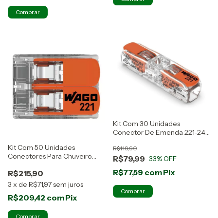
Kit Com 30 Unidades
Conector De Emenda 221-2411
Wago
Kit Com 50 Unidades
R$119,90
Conectores Para Chuveiro
R$79,99
33
% OFF
221-612 Wago
R$77,59
com
Pix
R$215,90
3
x
de
R$71,97
sem juros
R$209,42
com
Pix