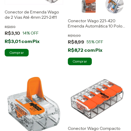
Conector de Emenda Wago
de 2 Vias Até 4mm 221-2411
Conector Wago 221-420
Emenda Automática 10 Polos
R$3,59
P/ Fios 4mm
R$3,10
14
% OFF
R$19,99
R$3,01
com
Pix
R$8,99
55
% OFF
R$8,72
com
Pix
Conector Wago Compacto