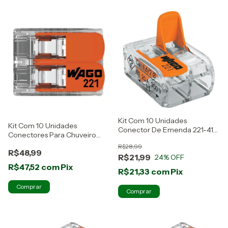
Kit Com 10 Unidades
Kit Com 10 Unidades
Conector De Emenda 221-412
Conectores Para Chuveiro
Wago
221-612 Wago
R$28,99
R$48,99
R$21,99
24
% OFF
R$47,52
com
Pix
R$21,33
com
Pix