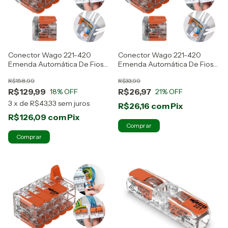
Conector Wago 221-420
Conector Wago 221-420
Emenda Automática De Fios
Emenda Automática De Fios
Kit 15 Peças
Kit 3 Peças
R$158,99
R$33,99
R$129,99
R$26,97
18
% OFF
21
% OFF
3
x
de
R$43,33
sem juros
R$26,16
com
Pix
R$126,09
com
Pix