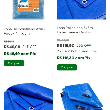
Lona Polietileno 6x5m
Lona De Polietileno Azul -
Impermeável Cantos
Foxlux 4m X 3m
Reforçados Foxlux
R$162,55
R$66,13
R$119,90
26
% OFF
R$49,99
24
% OFF
2
x
de
R$59,95
sem juros
R$48,49
com
Pix
R$116,30
com
Pix