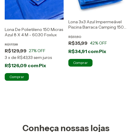
Lona 3x3 Azul Impermeável
Piscina Barraca Camping 150
Lona De Polietileno 150 Micras
Micra
Azul 8 X 4 M - 60.30 Foxlux
R$61,80
R$35,99
42
% OFF
R$177,38
R$129,99
27
% OFF
R$34,91
com
Pix
3
x
de
R$43,33
sem juros
R$126,09
com
Pix
Conheça nossas lojas