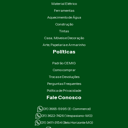
Material Elétrico
Ferramentas
Aquecimento de Água
Construção
Tintas
Casa, Móveis e Decoração
Arte, Papelaria e Armarinho
Políticas
Padrão CEMIG
Como comprar
Trocas e Devoluções
Perguntas Frequentes
Política de Privacidade
Fale Conosco
(31) 3665-5995 (E-Commerce)
(31) 3622-7426 (Vespasiano-MG)
(31) 3411-3154 (Belo Horizonte MG)