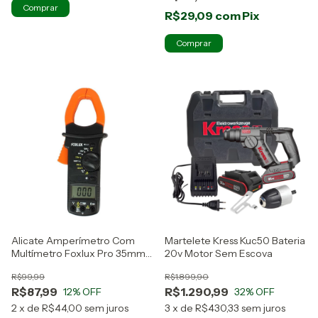
R$29,09
com
Pix
Alicate Amperímetro Com
Martelete Kress Kuc50 Bateria
Multímetro Foxlux Pro 35mm²
20v Motor Sem Escova
Profissional
R$99,99
R$1.899,90
R$87,99
R$1.290,99
12
% OFF
32
% OFF
2
x
de
R$44,00
sem juros
3
x
de
R$430,33
sem juros