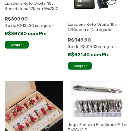
Lixadeira Roto Orbital 18v
Sem Bateria 125mm Ws2302.9
Wesco
R$399,90
Lixadeira Roto Orbital 18v
3
x
de
R$133,30
sem juros
C/Bateria e Carregador
R$387,90
com
Pix
Ws2302.9
R$949,90
3
x
de
R$316,63
sem juros
R$921,40
com
Pix
Jogo Ponteira Bits 55mm Ph1 e
Ph2C/10 P