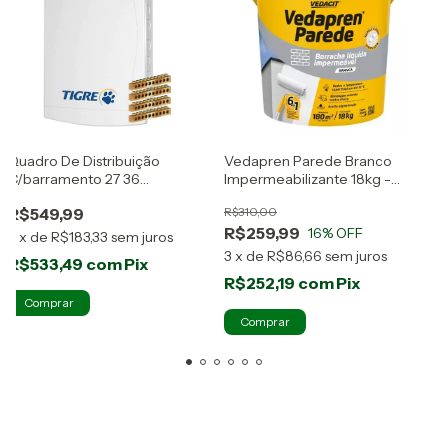
M
Quadro De Distribuição
Vedapren Parede Branco
C
R
C/barramento 27 36
Impermeabilizante 18kg -
Disjuntores Tigre
Vedacit
R$549,99
R$310,00
3
R$259,99
16
% OFF
3
x
de
R$183,33
sem juros
3
x
de
R$86,66
sem juros
R$533,49
com
Pix
R$252,19
com
Pix