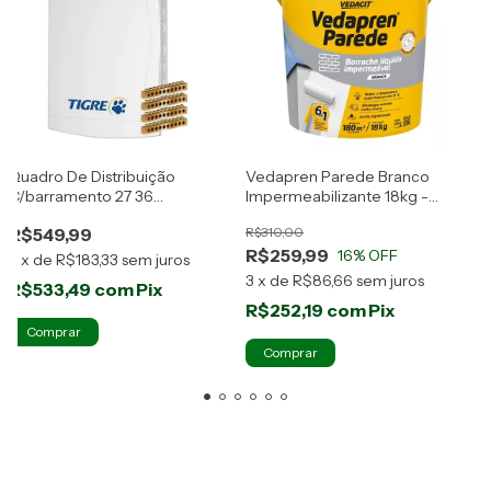
M
Quadro De Distribuição
Vedapren Parede Branco
C
R
C/barramento 27 36
Impermeabilizante 18kg -
Disjuntores Tigre
Vedacit
R$549,99
R$310,00
3
R$259,99
16
% OFF
3
x
de
R$183,33
sem juros
3
x
de
R$86,66
sem juros
R$533,49
com
Pix
R$252,19
com
Pix