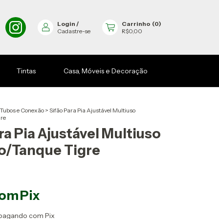
Login
/
Carrinho
(
0
)
Cadastre-se
R$0,00
Tintas
Casa, Móveis e Decoração
Tubos e Conexão
>
Sifão Para Pia Ajustável Multiuso
gre
ra Pia Ajustável Multiuso
io/Tanque Tigre
om
Pix
pagando com Pix