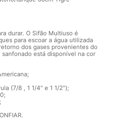
ara durar. O Sifão Multiuso é
nques para escoar a água utilizada
 retorno dos gases provenientes do
o sanfonado está disponível na cor
 Americana;
a (7/8 , 1 1/4" e 1 1/2");
0;
;
ONFIAR.