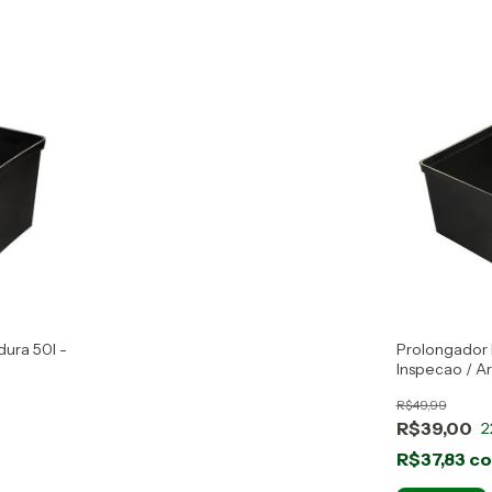
ura 50l -
Prolongador 
Inspecao / Ar
R$49,99
R$39,00
2
R$37,83
c