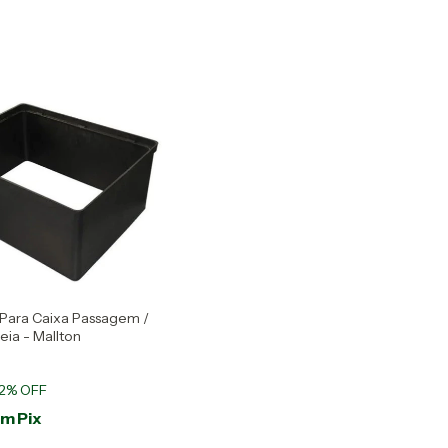
Para Caixa Passagem /
eia - Mallton
2
% OFF
om
Pix