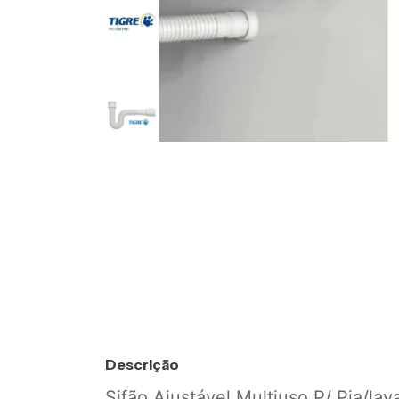
Descrição
Sifão Ajustável Multiuso P/ Pia/la