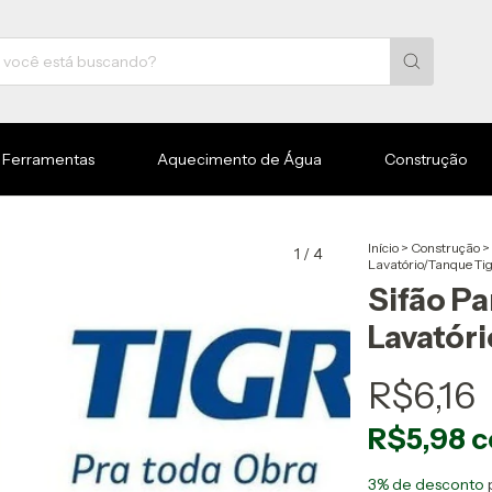
Ferramentas
Aquecimento de Água
Construção
Início
>
Construção
>
1
/
4
Lavatório/Tanque Ti
Sifão Pa
Lavatór
R$6,16
R$5,98
c
3% de desconto