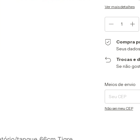
Ver mais detalhes
Compra p
Seus dados
Trocas e 
Se não gost
Entregas para o CEP
Meios de envio
Não sei meu CEP
vatório/tanque 66cm Tigre