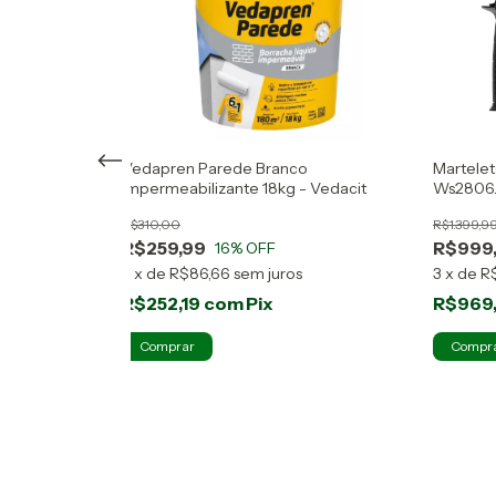
/barramento
Vedapren Parede Branco
Martele
Impermeabilizante 18kg - Vedacit
Ws2806.
Carrega
R$310,00
R$1.399,9
R$259,99
R$999
16
% OFF
3
x
de
R$86,66
sem juros
3
x
de
R
R$252,19
com
Pix
R$969