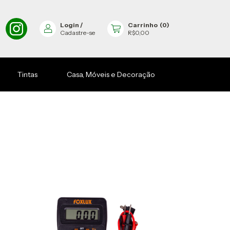
Login
/
Carrinho
(
0
)
Cadastre-se
R$0,00
Tintas
Casa, Móveis e Decoração