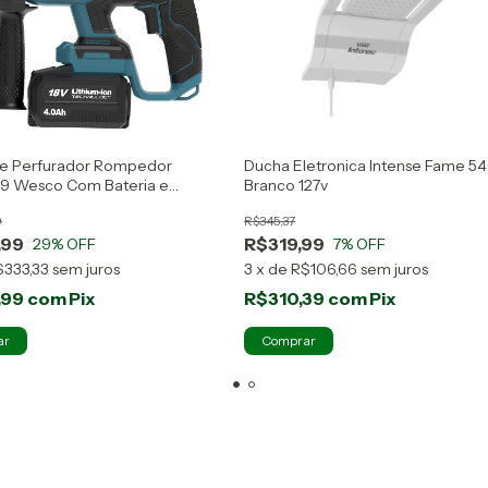
te Perfurador Rompedor
Ducha Eletronica Intense Fame 
9 Wesco Com Bateria e
Branco 127v
dor
9
R$345,37
,99
R$319,99
29
% OFF
7
% OFF
$333,33
sem juros
3
x
de
R$106,66
sem juros
,99
com
Pix
R$310,39
com
Pix