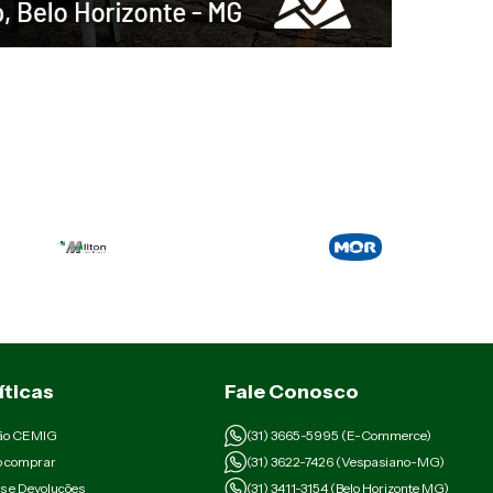
íticas
Fale Conosco
ão CEMIG
(31) 3665-5995 (E-Commerce)
 comprar
(31) 3622-7426 (Vespasiano-MG)
s e Devoluções
(31) 3411-3154 (Belo Horizonte MG)