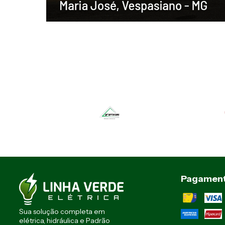
Pagamen
Sua solução completa em
elétrica, hidráulica e Padrão