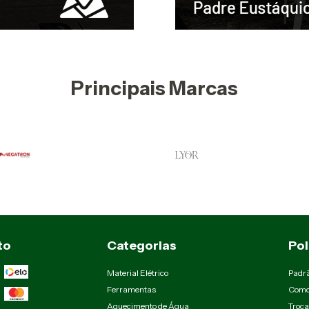
Principais Marcas
to
Categorias
Pol
Material Elétrico
Padr
Ferramentas
Como
Aquecimento de Água
Troca