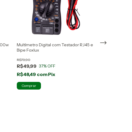
5400w
Multímetro Digital com Testador RJ45 e
Quadro De Distri
Bipe Foxlux
Disjuntores Tigre
R$79,90
R$39,99
R$49,99
R$39,99
37
% OFF
0
% O
R$48,49
com
Pix
R$38,79
com