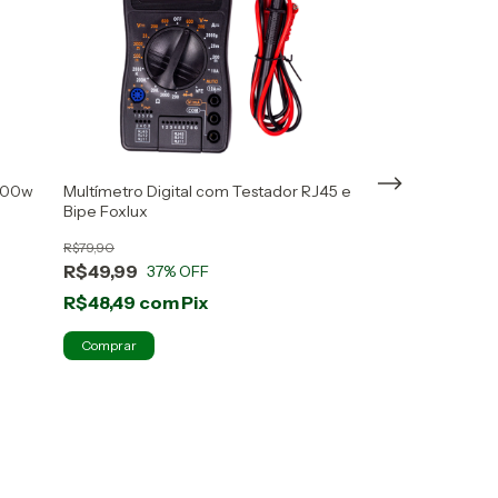
5400w
Multímetro Digital com Testador RJ45 e
Quadro De Distri
Bipe Foxlux
Disjuntores Tigre
R$79,90
R$39,99
R$49,99
R$39,99
37
% OFF
0
% O
R$48,49
com
Pix
R$38,79
com