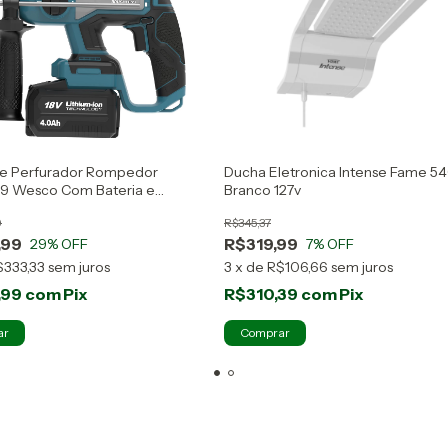
te Perfurador Rompedor
Ducha Eletronica Intense Fame 
9 Wesco Com Bateria e
Branco 127v
dor
9
R$345,37
,99
R$319,99
29
% OFF
7
% OFF
$333,33
sem juros
3
x
de
R$106,66
sem juros
,99
com
Pix
R$310,39
com
Pix