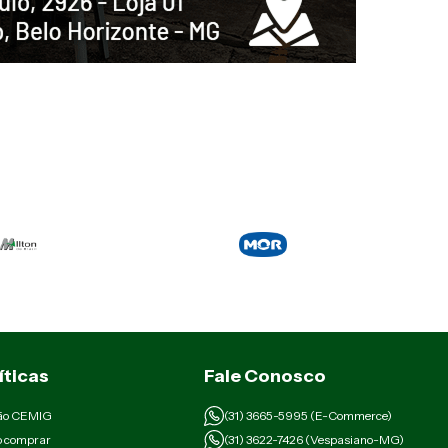
íticas
Fale Conosco
ão CEMIG
(31) 3665-5995 (E-Commerce)
 comprar
(31) 3622-7426 (Vespasiano-MG)