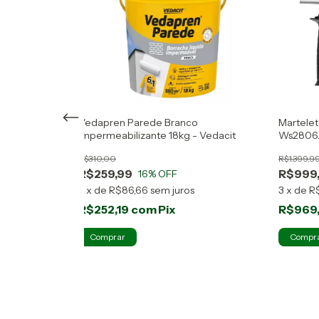
/barramento
Vedapren Parede Branco
Martele
Impermeabilizante 18kg - Vedacit
Ws2806.
Carrega
R$310,00
R$1.399,9
R$259,99
R$999
16
% OFF
3
x
de
R$86,66
sem juros
3
x
de
R
R$252,19
com
Pix
R$969