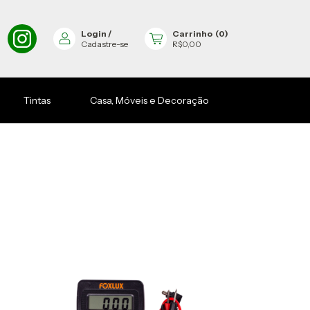
Login
/
Carrinho
(
0
)
Cadastre-se
R$0,00
Tintas
Casa, Móveis e Decoração