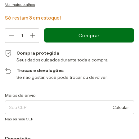
Ver mais detalhes
Só restam
3
em estoque!
Compra protegida
Seus dados cuidados durante toda a compra.
Trocas e devoluções
Se não gostar, você pode trocar ou devolver.
Entregas para o CEP:
Alterar CEP
Meios de envio
Calcular
Não sei meu CEP
Descrição