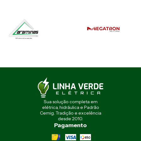
Sua solução completa em
elétrica, hidráulica e Padrão
Cemig. Tradição e excelência
desde 2010.
Pagamento