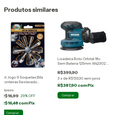
Produtos similares
Lixadeira Roto Orbital 18v
Sem Bateria 125mm Ws2302.9
Wesco
R$399,90
M
Kit Jogo 9 Soquetes Bits
3
x
de
R$133,30
sem juros
P
Ponteiras Sextavado
R$387,90
com
Pix
W
Parafusadeira
R
R$23,99
R$16,99
29
% OFF
3
R$16,48
com
Pix