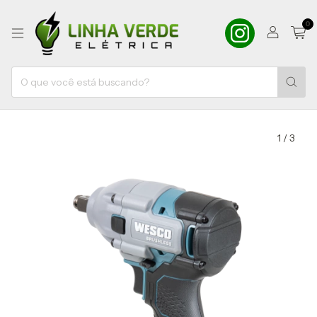
0
1
/
3