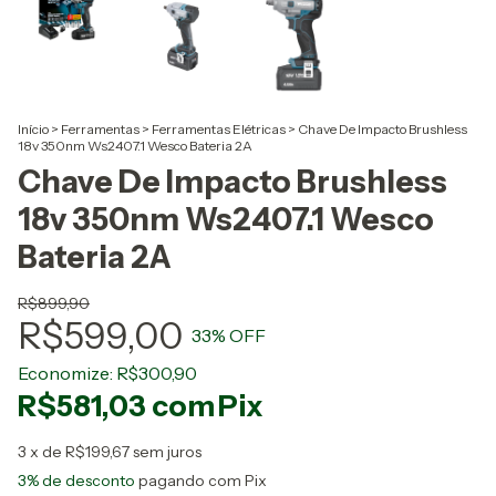
Início
>
Ferramentas
>
Ferramentas Elétricas
>
Chave De Impacto Brushless
18v 350nm Ws2407.1 Wesco Bateria 2A
Chave De Impacto Brushless
18v 350nm Ws2407.1 Wesco
Bateria 2A
R$899,90
R$599,00
33
% OFF
Economize:
R$300,90
R$581,03
com
Pix
3
x de
R$199,67
sem juros
3% de desconto
pagando com Pix