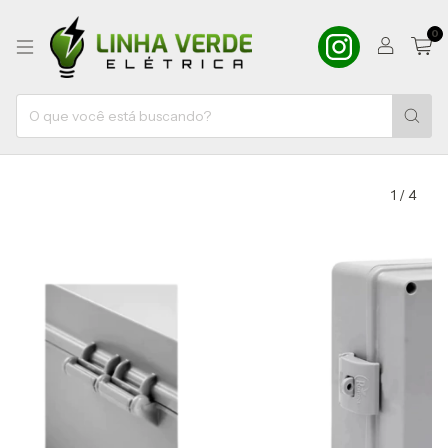
0
1
/
4