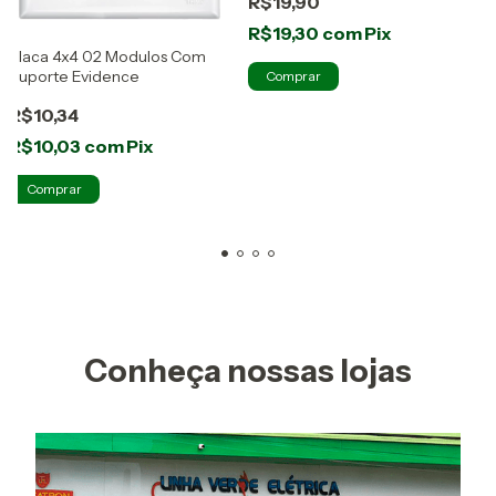
R$19,90
R$19,30
com
Pix
Placa 4x4 02 Modulos Com
A
Suporte Evidence
T
R$10,34
R$10,03
com
Pix
Conheça nossas lojas