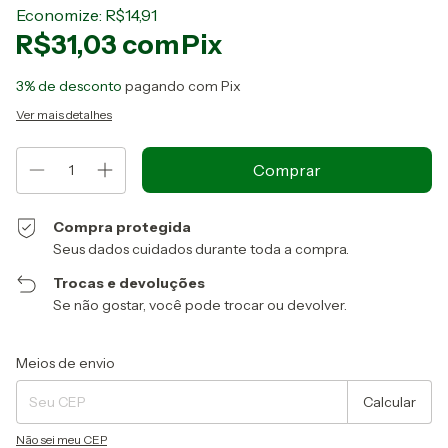
Economize:
R$14,91
R$31,03
com
Pix
3% de desconto
pagando com Pix
Ver mais detalhes
Compra protegida
Seus dados cuidados durante toda a compra.
Trocas e devoluções
Se não gostar, você pode trocar ou devolver.
Entregas para o CEP:
Alterar CEP
Meios de envio
Calcular
Não sei meu CEP