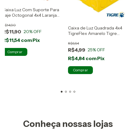
Caixa Luz Com Suporte Para
Laje Octogonal 4x4 Laranja
Tigre
R$14,90
Caixa de Luz Quadrada 4x4
R$11,90
20
% OFF
TigreFlex Amarelo Tigre
2
Reforçada
R$11,54
com
Pix
4
R$6,64
R$4,99
25
% OFF
R$4,84
com
Pix
2
Conheça nossas lojas