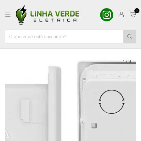
0
1
/
8