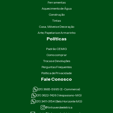
Ferramentas
Aquecimento de Água
Construção
Tintas
Casa, Móveis e Decoração
Arte, Papelaria e Armarinho
Políticas
Padrão CEMIG
Como comprar
Trocas e Devoluções
Perguntas Frequentes
Política de Privacidade
Fale Conosco
(31) 3665-5995 (E-Commerce)
(31) 3622-7426 (Vespasiano-MG)
(31) 3411-3154 (Belo Horizonte MG)
@linhaverdeeletrica